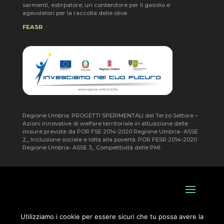
sarmenti, estirpatore; un contenitore per il gasolio e
agevolatori per la raccolta delle olive.
FEASR
Regione Umbria. PROGETTI SPERIMENTALI del Terzo Settore –
Azioni innovative di welfare territoriale in attuazione delle
misure previste da POR FSE 2014-2020 Regione Umbria- ASSE
2_ Inclusione sociale e lotta alla povertà. POR FESR 2014-2020
Regione Umbria- ASSE 3_ Competitività delle PMI
Utilizziamo i cookie per essere sicuri che tu possa avere la
© 2020-2023 Coop. Soc. Agr. Terre Umbre – C.F./P.I.