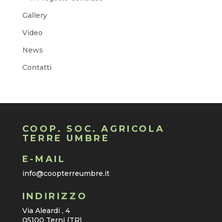
Gallery
Video
News
Contatti
COOP. SOC. AGRICOLA
TERRE UMBRE
E-MAIL
info@coopterreumbre.it
INDIRIZZO
Via Aleardi , 4
05100 Terni (TR)