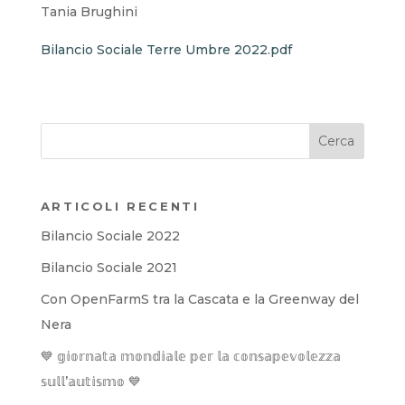
Tania Brughini
Bilancio Sociale Terre Umbre 2022.pdf
ARTICOLI RECENTI
Bilancio Sociale 2022
Bilancio Sociale 2021
Con OpenFarmS tra la Cascata e la Greenway del
Nera
💙 𝕘𝕚𝕠𝕣𝕟𝕒𝕥𝕒 𝕞𝕠𝕟𝕕𝕚𝕒𝕝𝕖 𝕡𝕖𝕣 𝕝𝕒 𝕔𝕠𝕟𝕤𝕒𝕡𝕖𝕧𝕠𝕝𝕖𝕫𝕫𝕒
𝕤𝕦𝕝𝕝’𝕒𝕦𝕥𝕚𝕤𝕞𝕠 💙