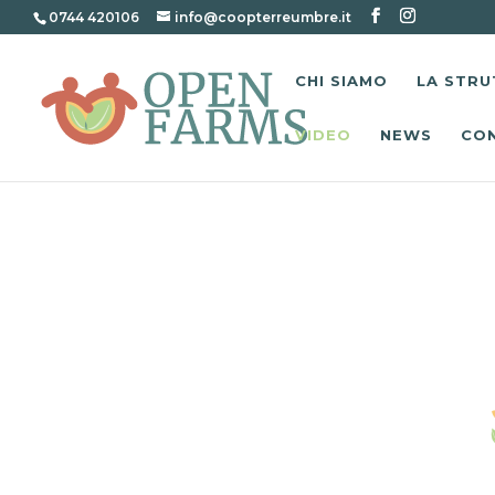
0744 420106
info@coopterreumbre.it
CHI SIAMO
LA STRU
VIDEO
NEWS
CO